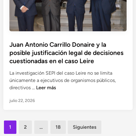
n
p
e
E
j
o
s
P
u
r
i
I
d
t
o
i
r
n
c
á
a
Juan Antonio Carrillo Donaire y la
i
f
l
posible justificación legal de decisiones
a
i
e
l
cuestionadas en el caso Leire
c
s
a
o
c
La investigación SEPI del caso Leire no se limita
M
d
i
únicamente a ejecutivos de organismos públicos,
a
e
t
J
directivos …
Leer más
r
i
a
u
í
n
d
julio 22, 2026
a
a
f
o
n
T
l
s
A
e
u
Paginación
n
r
e
1
2
…
18
Siguientes
t
e
de
n