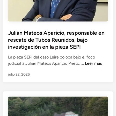
e
e
a
u
r
n
n
a
t
i
l
a
d
,
j
Julián Mateos Aparicio, responsable en
o
i
e
rescate de Tubos Reunidos, bajo
s
n
r
e
investigación en la pieza SEPI
v
e
n
e
p
La pieza SEPI del caso Leire coloca bajo el foco
e
s
u
J
judicial a Julián Mateos Aparicio Prieto, …
Leer más
l
t
t
u
f
i
a
julio 22, 2026
l
o
g
c
i
c
a
i
á
o
d
o
n
j
o
n
M
u
e
a
a
d
n
l
t
i
l