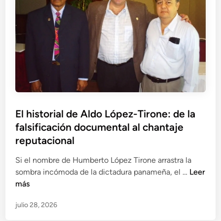
c
m
i
e
ó
d
n
i
d
a
e
r
l
i
a
o
S
s
El historial de Aldo López-Tirone: de la
E
e
falsificación documental al chantaje
P
n
I
reputacional
l
a
a
Si el nombre de Humberto López Tirone arrastra la
p
o
E
sombra incómoda de la dictadura panameña, el …
Leer
u
p
l
más
n
e
h
t
r
julio 28, 2026
i
a
a
s