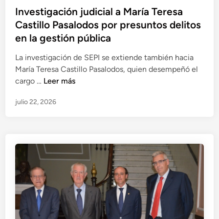
ñ
A
s
Investigación judicial a María Teresa
a
r
t
Castillo Pasalodos por presuntos delitos
l
r
i
a
en la gestión pública
a
g
d
r
a
La investigación de SEPI se extiende también hacia
o
á
c
María Teresa Castillo Pasalodos, quien desempeñó el
e
s
i
I
cargo …
Leer más
n
y
ó
n
l
o
n
julio 22, 2026
v
a
t
e
e
p
r
n
s
i
o
l
t
e
s
a
i
z
2
p
g
a
4
i
a
S
p
e
c
E
r
z
i
P
o
a
ó
I
f
S