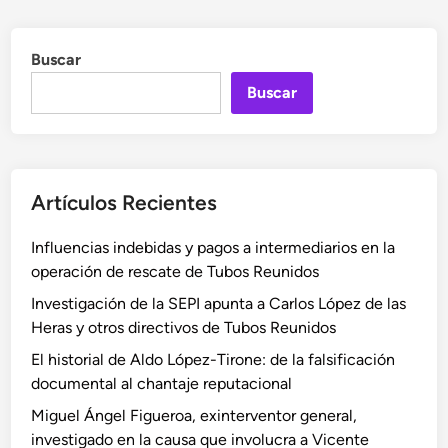
o
s
c
entradas
n
a
i
i
Buscar
C
a
o
a
s
Buscar
C
s
y
a
t
m
r
i
a
r
l
l
Artículos Recientes
i
l
v
l
o
e
Influencias indebidas y pagos a intermediarios en la
l
P
r
operación de rescate de Tubos Reunidos
o
a
s
D
s
Investigación de la SEPI apunta a Carlos López de las
a
o
a
Heras y otros directivos de Tubos Reunidos
c
n
l
i
El historial de Aldo López-Tirone: de la falsificación
a
o
ó
documental al chantaje reputacional
i
d
n
Miguel Ángel Figueroa, exinterventor general,
r
o
investigado en la causa que involucra a Vicente
e
s