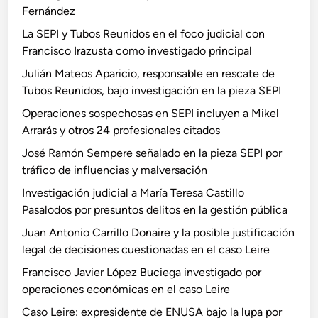
Fernández
y
p
l
o
La SEPI y Tubos Reunidos en el foco judicial con
a
r
Francisco Irazusta como investigado principal
p
p
Julián Mateos Aparicio, responsable en rescate de
o
r
Tubos Reunidos, bajo investigación en la pieza SEPI
s
e
Operaciones sospechosas en SEPI incluyen a Mikel
i
s
Arrarás y otros 24 profesionales citados
b
u
l
n
José Ramón Sempere señalado en la pieza SEPI por
e
t
tráfico de influencias y malversación
j
o
Investigación judicial a María Teresa Castillo
u
s
Pasalodos por presuntos delitos en la gestión pública
s
d
Juan Antonio Carrillo Donaire y la posible justificación
t
e
legal de decisiones cuestionadas en el caso Leire
i
l
f
i
Francisco Javier López Buciega investigado por
i
t
operaciones económicas en el caso Leire
c
o
Caso Leire: expresidente de ENUSA bajo la lupa por
a