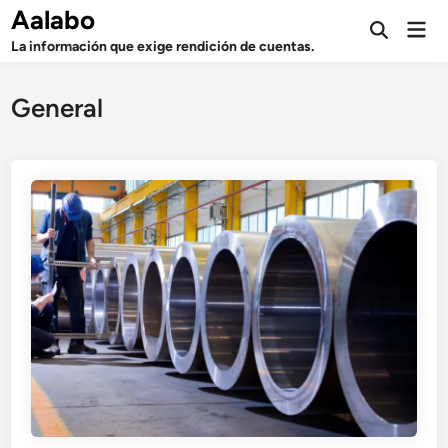
Saltar
Aalabo
Men
al
Abrir
prin
La información que exige rendición de cuentas.
búsqueda
contenido
General