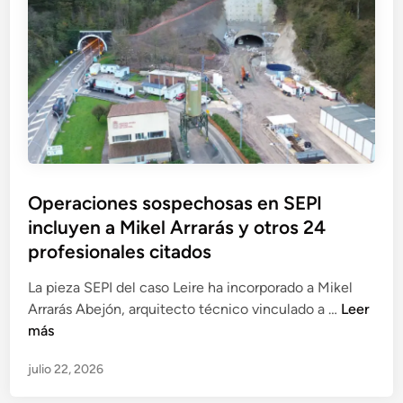
e
c
a
o
i
c
s
a
a
A
l
u
p
c
s
a
o
a
r
n
q
i
F
u
c
r
e
Operaciones sospechosas en SEPI
i
a
i
incluyen a Mikel Arrarás y otros 24
o
n
n
,
profesionales citados
c
v
r
i
o
La pieza SEPI del caso Leire ha incorporado a Mikel
e
s
l
O
Arrarás Abejón, arquitecto técnico vinculado a …
Leer
s
c
u
p
más
p
o
c
e
o
I
r
julio 22, 2026
r
n
r
a
a
s