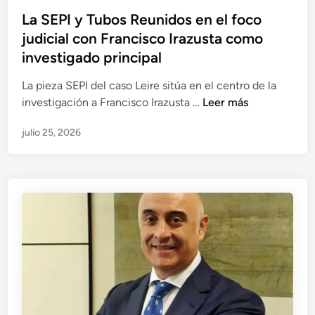
o
a
d
La SEPI y Tubos Reunidos en el foco
a
c
e
judicial con Francisco Irazusta como
,
i
T
e
investigado principal
ó
u
x
n
b
La pieza SEPI del caso Leire sitúa en el centro de la
i
d
o
L
investigación a Francisco Irazusta …
Leer más
n
o
s
a
t
c
R
julio 25, 2026
S
e
u
e
E
r
m
u
P
v
e
n
I
e
n
i
y
n
t
d
T
t
a
o
u
o
l
s
b
r
a
o
g
l
s
e
c
R
n
h