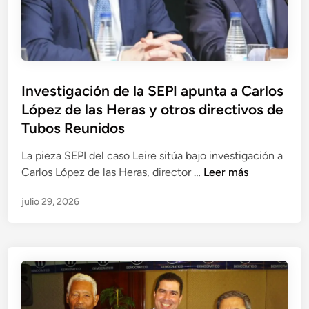
d
e
b
i
d
Investigación de la SEPI apunta a Carlos
a
López de las Heras y otros directivos de
s
y
Tubos Reunidos
p
La pieza SEPI del caso Leire sitúa bajo investigación a
a
I
Carlos López de las Heras, director …
Leer más
g
n
o
julio 29, 2026
v
s
e
a
s
i
t
n
i
t
g
e
a
r