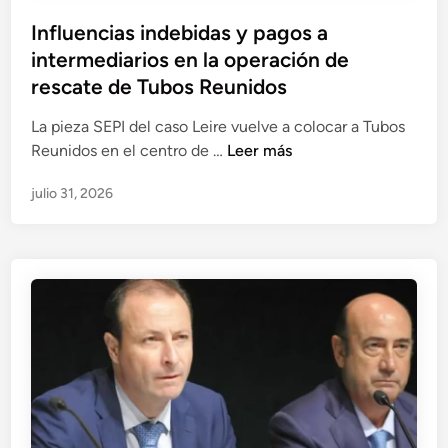
Influencias indebidas y pagos a
intermediarios en la operación de
rescate de Tubos Reunidos
La pieza SEPI del caso Leire vuelve a colocar a Tubos
I
Reunidos en el centro de …
Leer más
n
julio 31, 2026
f
l
u
e
n
c
i
a
s
i
n