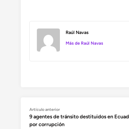
Raúl Navas
Más de Raúl Navas
Navegación
Artículo
Artículo anterior
anterior:
9 agentes de tránsito destituidos en Ecua
de
por corrupción
entradas