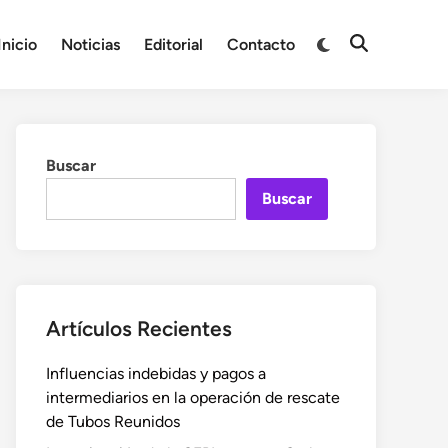
Cambiar
Inicio
Noticias
Editorial
Contacto
Abrir
a
búsqueda
modo
oscuro
Buscar
Buscar
Artículos Recientes
Influencias indebidas y pagos a
intermediarios en la operación de rescate
de Tubos Reunidos