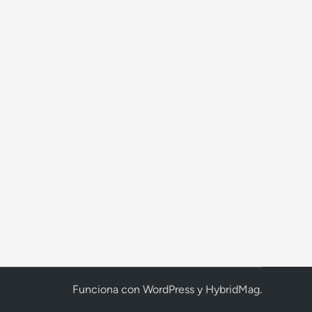
o
te:
Funciona con
WordPress
y
HybridMag
.