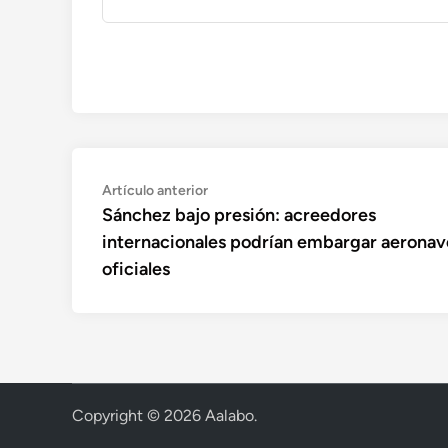
Navegación
Artículo
Artículo anterior
anterior:
Sánchez bajo presión: acreedores
de
internacionales podrían embargar aeronav
entradas
oficiales
Copyright © 2026
Aalabo
.