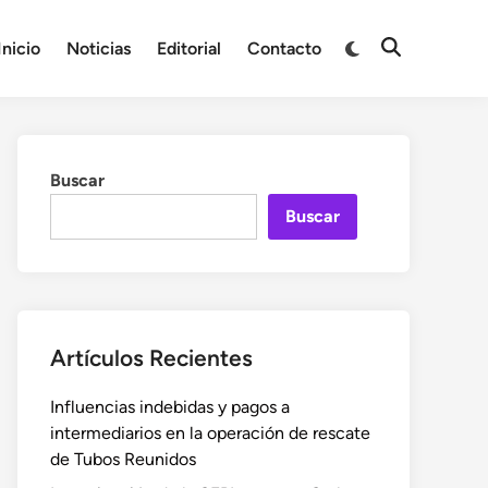
Cambiar
Inicio
Noticias
Editorial
Contacto
Abrir
a
búsqueda
modo
oscuro
Buscar
Buscar
Artículos Recientes
Influencias indebidas y pagos a
intermediarios en la operación de rescate
de Tubos Reunidos