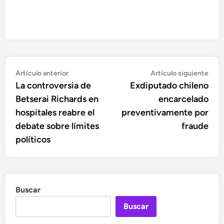
Navegación
Artículo
Artí
Artículo anterior
Artículo siguiente
anterior:
sigu
La controversia de
Exdiputado chileno
de
Betserai Richards en
encarcelado
entradas
hospitales reabre el
preventivamente por
debate sobre límites
fraude
políticos
Buscar
Buscar