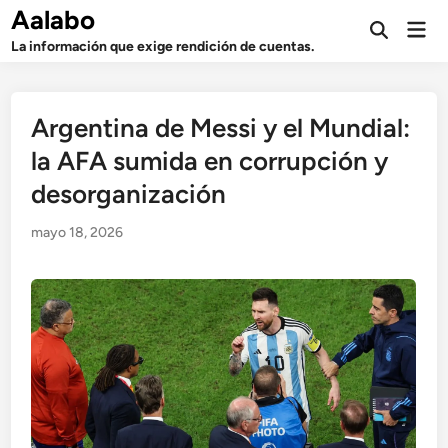
Saltar
Aalabo
Men
al
Abrir
prin
La información que exige rendición de cuentas.
búsqueda
contenido
Argentina de Messi y el Mundial:
la AFA sumida en corrupción y
desorganización
mayo 18, 2026