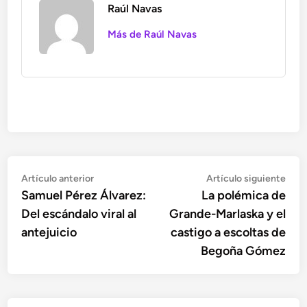
Raúl Navas
Más de Raúl Navas
Navegación
Artículo
Artí
Artículo anterior
Artículo siguiente
anterior:
sigu
Samuel Pérez Álvarez:
La polémica de
de
Del escándalo viral al
Grande-Marlaska y el
entradas
antejuicio
castigo a escoltas de
Begoña Gómez