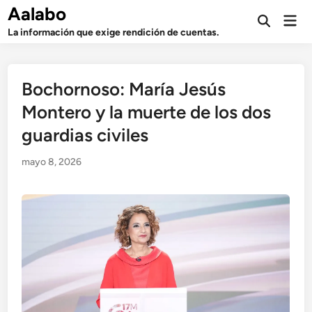
Saltar
Aalabo
Men
al
Abrir
prin
La información que exige rendición de cuentas.
búsqueda
contenido
Bochornoso: María Jesús
Montero y la muerte de los dos
guardias civiles
mayo 8, 2026