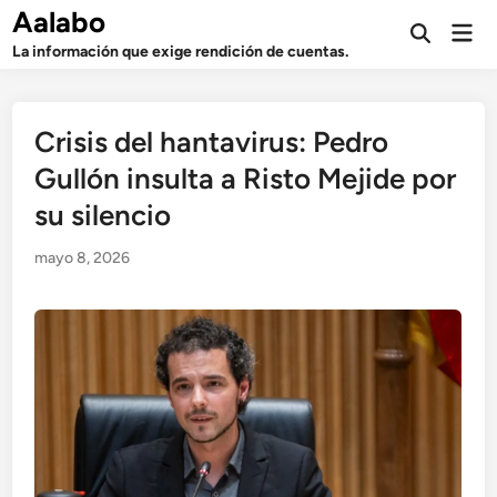
Saltar
Aalabo
Men
al
Abrir
prin
La información que exige rendición de cuentas.
búsqueda
contenido
Crisis del hantavirus: Pedro
Gullón insulta a Risto Mejide por
su silencio
mayo 8, 2026