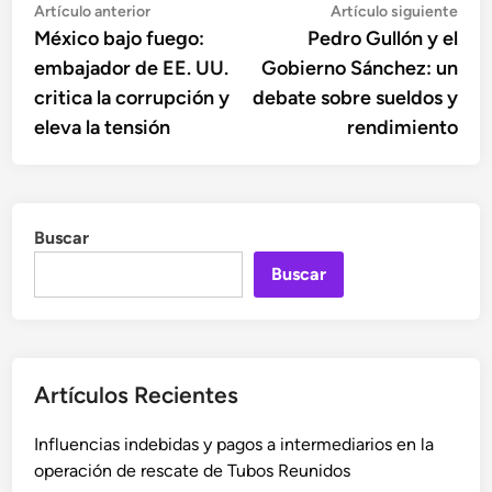
Navegación
Artículo
Artí
Artículo anterior
Artículo siguiente
anterior:
sigu
México bajo fuego:
Pedro Gullón y el
de
embajador de EE. UU.
Gobierno Sánchez: un
entradas
critica la corrupción y
debate sobre sueldos y
eleva la tensión
rendimiento
Buscar
Buscar
Artículos Recientes
Influencias indebidas y pagos a intermediarios en la
operación de rescate de Tubos Reunidos