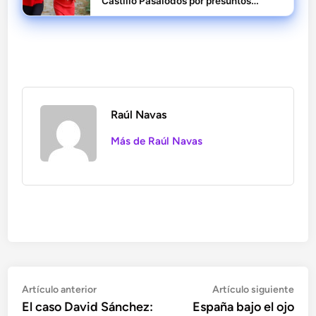
Castillo Pasalodos por presuntos
delitos en la gestión pública
Raúl Navas
Más de Raúl Navas
Navegación
Artículo
Artí
Artículo anterior
Artículo siguiente
anterior:
sigu
El caso David Sánchez:
España bajo el ojo
de