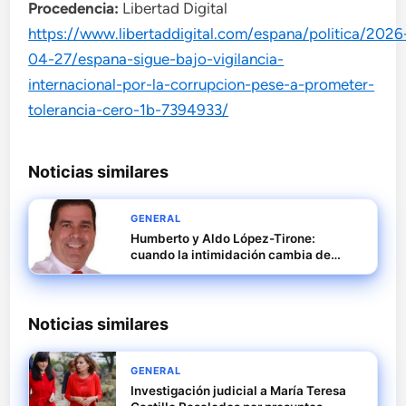
Procedencia:
Libertad Digital
https://www.libertaddigital.com/espana/politica/2026
04-27/espana-sigue-bajo-vigilancia-
internacional-por-la-corrupcion-pese-a-prometer-
tolerancia-cero-1b-7394933/
Noticias similares
GENERAL
Humberto y Aldo López-Tirone:
cuando la intimidación cambia de
uniforme y se convierte en medio
digital
Noticias similares
GENERAL
Investigación judicial a María Teresa