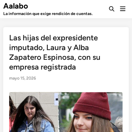
Saltar
Aalabo
Men
al
Abrir
prin
La información que exige rendición de cuentas.
búsqueda
contenido
Las hijas del expresidente
imputado, Laura y Alba
Zapatero Espinosa, con su
empresa registrada
mayo 15, 2026