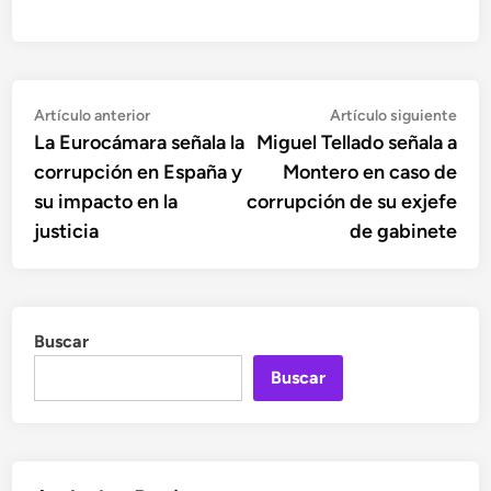
Navegación
Artículo
Artí
Artículo anterior
Artículo siguiente
anterior:
sigu
La Eurocámara señala la
Miguel Tellado señala a
de
corrupción en España y
Montero en caso de
entradas
su impacto en la
corrupción de su exjefe
justicia
de gabinete
Buscar
Buscar