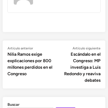
Navegación
Artículo
Artí
Artículo anterior
Artículo siguiente
anterior:
sigu
Nilia Ramos exige
Escándalo en el
de
explicaciones por 800
Congreso: MP
entradas
millones perdidos en el
investiga a Luis
Congreso
Redondo y reaviva
debates
Buscar