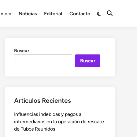
Cambiar
Inicio
Noticias
Editorial
Contacto
Abrir
a
búsqueda
modo
oscuro
Buscar
Buscar
Artículos Recientes
Influencias indebidas y pagos a
intermediarios en la operación de rescate
de Tubos Reunidos