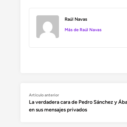
Raúl Navas
Más de Raúl Navas
Navegación
Artículo
Artículo anterior
anterior:
La verdadera cara de Pedro Sánchez y Ába
de
en sus mensajes privados
entradas