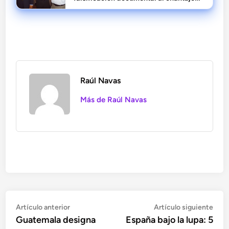
reputacional
Raúl Navas
Más de Raúl Navas
Navegación
Artículo
Artí
Artículo anterior
Artículo siguiente
anterior:
sigu
Guatemala designa
España bajo la lupa: 5
de