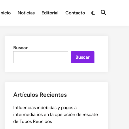
Cambiar
Inicio
Noticias
Editorial
Contacto
Abrir
a
búsqueda
modo
oscuro
Buscar
Buscar
Artículos Recientes
Influencias indebidas y pagos a
intermediarios en la operación de rescate
de Tubos Reunidos