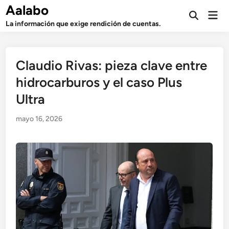
Saltar
Aalabo
Men
al
Abrir
prin
La información que exige rendición de cuentas.
búsqueda
contenido
Claudio Rivas: pieza clave entre
hidrocarburos y el caso Plus
Ultra
mayo 16, 2026