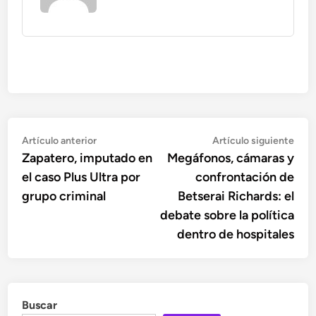
Navegación
Artículo
Artí
Artículo anterior
Artículo siguiente
anterior:
sigu
Zapatero, imputado en
Megáfonos, cámaras y
de
el caso Plus Ultra por
confrontación de
entradas
grupo criminal
Betserai Richards: el
debate sobre la política
dentro de hospitales
Buscar