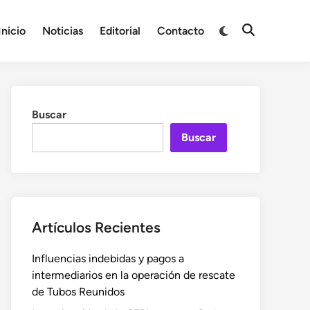
Cambiar
Inicio
Noticias
Editorial
Contacto
Abrir
a
búsqueda
modo
oscuro
Buscar
Buscar
Artículos Recientes
Influencias indebidas y pagos a
intermediarios en la operación de rescate
de Tubos Reunidos