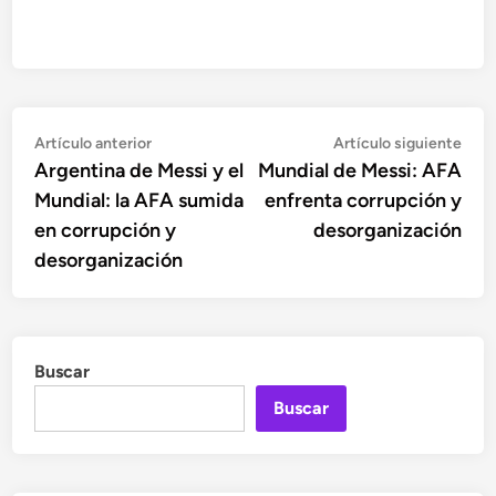
Navegación
Artículo
Artí
Artículo anterior
Artículo siguiente
anterior:
sigu
Argentina de Messi y el
Mundial de Messi: AFA
de
Mundial: la AFA sumida
enfrenta corrupción y
entradas
en corrupción y
desorganización
desorganización
Buscar
Buscar