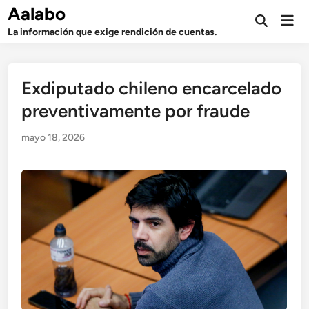
Saltar
Aalabo
Men
al
Abrir
prin
La información que exige rendición de cuentas.
búsqueda
contenido
Exdiputado chileno encarcelado
preventivamente por fraude
mayo 18, 2026