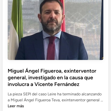
r
n
i
l
d
a
o
e
l
s
r
d
L
e
e
ó
s
A
p
c
l
e
a
d
z
t
o
d
e
L
e
d
ó
l
e
Miguel Ángel Figueroa, exinterventor
p
a
T
general, investigado en la causa que
e
s
u
z
involucra a Vicente Fernández
H
b
-
e
o
La pieza SEPI del caso Leire ha terminado alcanzando
T
r
s
a Miguel Ángel Figueroa Teva, exinterventor general …
i
a
R
M
Leer más
r
s
e