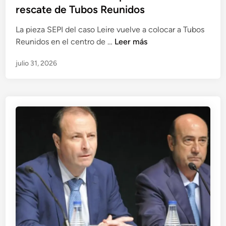
rescate de Tubos Reunidos
La pieza SEPI del caso Leire vuelve a colocar a Tubos
I
Reunidos en el centro de …
Leer más
n
julio 31, 2026
f
l
u
e
n
c
i
a
s
i
n
d
e
b