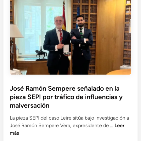
s
c
n
e
t
e
e
e
a
n
s
n
c
t
s
r
o
e
o
e
m
F
s
s
o
e
p
c
i
r
e
a
n
n
c
t
v
á
h
e
e
n
o
d
s
d
José Ramón Sempere señalado en la
s
e
t
e
pieza SEPI por tráfico de influencias y
a
T
i
z
s
malversación
u
g
e
b
a
La pieza SEPI del caso Leire sitúa bajo investigación a
n
o
d
J
José Ramón Sempere Vera, expresidente de …
Leer
S
s
o
o
más
E
R
p
s