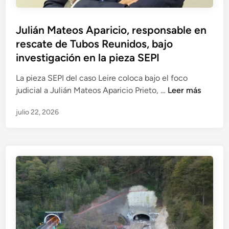
i
l
a
d
,
j
Julián Mateos Aparicio, responsable en
o
i
e
rescate de Tubos Reunidos, bajo
s
n
r
e
investigación en la pieza SEPI
v
e
n
e
p
La pieza SEPI del caso Leire coloca bajo el foco
e
s
u
J
judicial a Julián Mateos Aparicio Prieto, …
Leer más
l
t
t
u
f
i
a
julio 22, 2026
l
o
g
c
i
c
a
i
á
o
d
o
n
j
o
n
M
u
e
a
a
d
n
l
t
i
l
e
c
a
o
i
c
s
a