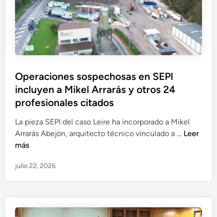
a
A
l
u
p
c
s
a
o
a
r
n
q
i
F
u
c
r
e
Operaciones sospechosas en SEPI
i
a
i
incluyen a Mikel Arrarás y otros 24
o
n
n
,
profesionales citados
c
v
r
i
o
La pieza SEPI del caso Leire ha incorporado a Mikel
e
s
l
O
Arrarás Abejón, arquitecto técnico vinculado a …
Leer
s
c
u
p
más
p
o
c
e
o
I
r
julio 22, 2026
r
n
r
a
a
s
a
a
c
a
z
V
i
b
u
i
o
l