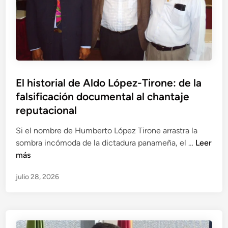
d
n
i
d
a
e
r
l
i
a
o
S
s
El historial de Aldo López-Tirone: de la
E
e
falsificación documental al chantaje
P
n
I
reputacional
l
a
a
Si el nombre de Humberto López Tirone arrastra la
p
o
E
sombra incómoda de la dictadura panameña, el …
Leer
u
p
l
más
n
e
h
t
r
julio 28, 2026
i
a
a
s
a
c
t
C
i
o
a
ó
r