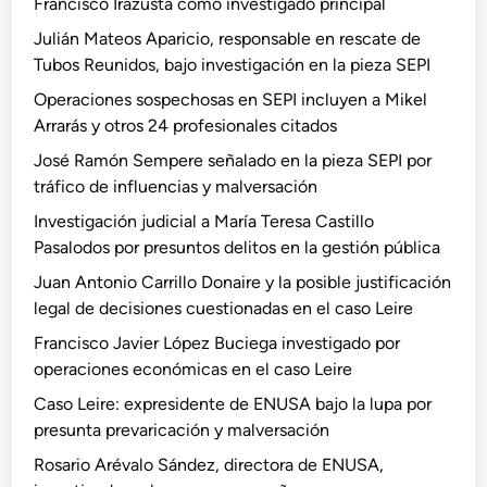
r
Francisco Irazusta como investigado principal
p
p
Julián Mateos Aparicio, responsable en rescate de
o
r
Tubos Reunidos, bajo investigación en la pieza SEPI
s
e
Operaciones sospechosas en SEPI incluyen a Mikel
i
s
Arrarás y otros 24 profesionales citados
b
u
l
n
José Ramón Sempere señalado en la pieza SEPI por
e
t
tráfico de influencias y malversación
j
o
Investigación judicial a María Teresa Castillo
u
s
Pasalodos por presuntos delitos en la gestión pública
s
d
Juan Antonio Carrillo Donaire y la posible justificación
t
e
legal de decisiones cuestionadas en el caso Leire
i
l
f
i
Francisco Javier López Buciega investigado por
i
t
operaciones económicas en el caso Leire
c
o
Caso Leire: expresidente de ENUSA bajo la lupa por
a
s
presunta prevaricación y malversación
c
e
Rosario Arévalo Sández, directora de ENUSA,
i
n