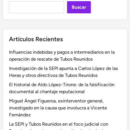
o
a
s
Buscar
C
s
y
a
t
m
r
i
a
r
l
l
Artículos Recientes
i
l
v
l
o
e
Influencias indebidas y pagos a intermediarios en la
l
P
r
operación de rescate de Tubos Reunidos
o
a
s
D
s
Investigación de la SEPI apunta a Carlos López de las
a
o
a
Heras y otros directivos de Tubos Reunidos
c
n
l
i
El historial de Aldo López-Tirone: de la falsificación
a
o
ó
documental al chantaje reputacional
i
d
n
Miguel Ángel Figueroa, exinterventor general,
r
o
investigado en la causa que involucra a Vicente
e
s
Fernández
y
p
l
o
La SEPI y Tubos Reunidos en el foco judicial con
a