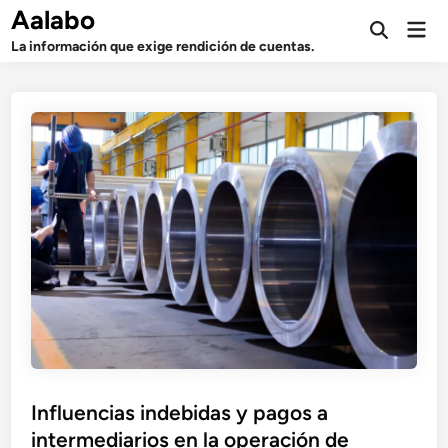
Saltar
Aalabo
Men
al
Abrir
prin
La información que exige rendición de cuentas.
búsqueda
contenido
Influencias indebidas y pagos a
intermediarios en la operación de