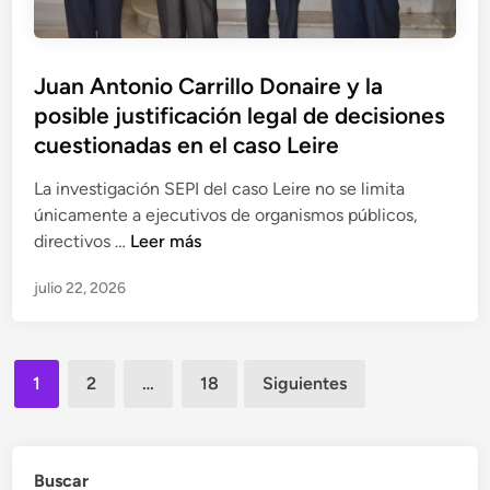
d
t
o
i
r
n
c
á
a
Juan Antonio Carrillo Donaire y la
i
f
l
posible justificación legal de decisiones
a
i
e
l
cuestionadas en el caso Leire
c
s
a
o
c
La investigación SEPI del caso Leire no se limita
M
d
i
únicamente a ejecutivos de organismos públicos,
a
e
t
J
directivos …
Leer más
r
i
a
u
í
n
d
julio 22, 2026
a
a
f
o
n
T
l
s
A
e
u
Paginación
n
r
e
1
2
…
18
Siguientes
t
e
de
n
o
s
c
entradas
n
a
i
i
Buscar
C
a