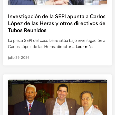
i
d
Investigación de la SEPI apunta a Carlos
a
López de las Heras y otros directivos de
s
y
Tubos Reunidos
p
La pieza SEPI del caso Leire sitúa bajo investigación a
a
I
Carlos López de las Heras, director …
Leer más
g
n
o
julio 29, 2026
v
s
e
a
s
i
t
n
i
t
g
e
a
r
c
m
i
e
ó