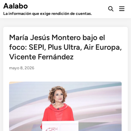
Saltar
Aalabo
Men
al
Abrir
prin
La información que exige rendición de cuentas.
búsqueda
contenido
María Jesús Montero bajo el
foco: SEPI, Plus Ultra, Air Europa,
Vicente Fernández
mayo 8, 2026