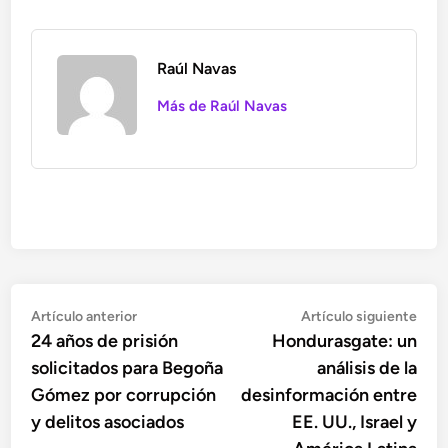
Raúl Navas
Más de Raúl Navas
Navegación
Artículo
Artí
Artículo anterior
Artículo siguiente
anterior:
sigu
24 años de prisión
Hondurasgate: un
de
solicitados para Begoña
análisis de la
entradas
Gómez por corrupción
desinformación entre
y delitos asociados
EE. UU., Israel y