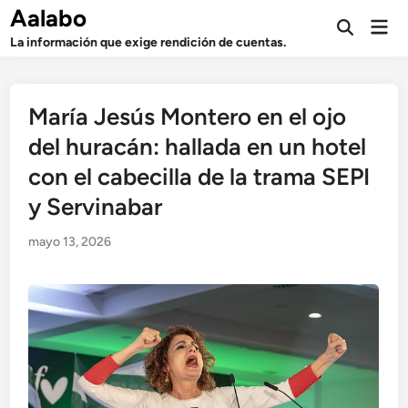
Saltar
Aalabo
Men
al
Abrir
prin
La información que exige rendición de cuentas.
búsqueda
contenido
María Jesús Montero en el ojo
del huracán: hallada en un hotel
con el cabecilla de la trama SEPI
y Servinabar
mayo 13, 2026