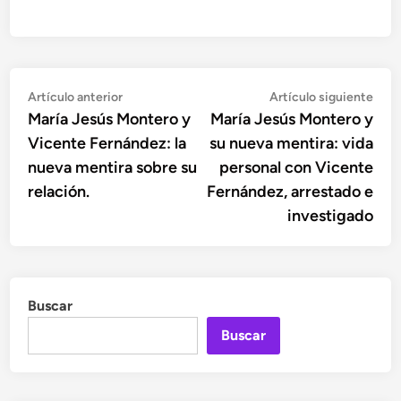
Navegación
Artículo
Artí
Artículo anterior
Artículo siguiente
anterior:
sigu
María Jesús Montero y
María Jesús Montero y
de
Vicente Fernández: la
su nueva mentira: vida
entradas
nueva mentira sobre su
personal con Vicente
relación.
Fernández, arrestado e
investigado
Buscar
Buscar