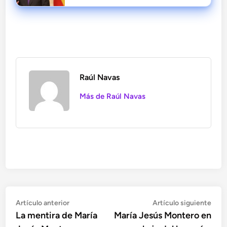
Internacional Socialista
Raúl Navas
Más de Raúl Navas
Navegación
Artículo
Artí
Artículo anterior
Artículo siguiente
anterior:
sigu
La mentira de María
María Jesús Montero en
de