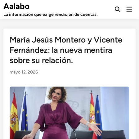
Saltar
Aalabo
Men
al
Abrir
prin
La información que exige rendición de cuentas.
búsqueda
contenido
María Jesús Montero y Vicente
Fernández: la nueva mentira
sobre su relación.
mayo 12, 2026