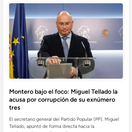
l
s
P
c
g
U
l
a
e
l
u
d
n
t
s
e
e
r
U
n
r
a
l
t
a
p
t
r
l
o
r
o
d
r
a
d
e
g
e
P
r
h
e
u
o
r
p
s
Montero bajo el foco: Miguel Tellado la
ú
o
p
acusa por corrupción de su exnúmero
d
c
i
i
tres
r
t
s
i
a
El secretario general del Partido Popular (PP), Miguel
u
m
l
Tellado, apuntó de forma directa hacia la
e
i