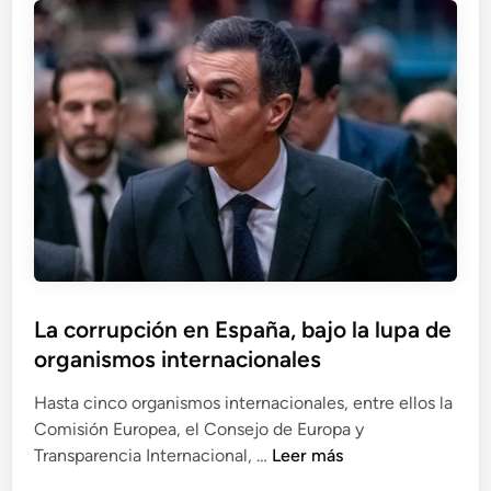
v
b
x
a
a
d
d
j
i
o
o
p
s
e
u
l
t
o
a
j
d
o
o
i
J
n
o
t
a
La corrupción en España, bajo la lupa de
e
q
organismos internacionales
r
u
n
í
Hasta cinco organismos internacionales, entre ellos la
a
n
Comisión Europea, el Consejo de Europa y
c
L
L
Transparencia Internacional, …
Leer más
i
a
a
o