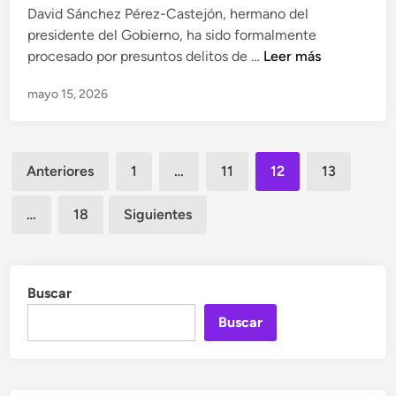
u
David Sánchez Pérez-Castejón, hermano del
b
p
presidente del Gobierno, ha sido formalmente
a
c
E
procesado por presuntos delitos de …
Leer más
j
i
l
o
ó
mayo 15, 2026
c
l
n
a
a
y
s
l
f
Paginación
o
u
Anteriores
1
…
11
12
13
a
D
de
p
l
a
a
…
18
Siguientes
entradas
t
v
d
a
i
e
d
d
o
e
S
Buscar
r
r
á
g
Buscar
e
n
a
f
c
n
o
h
i
r
e