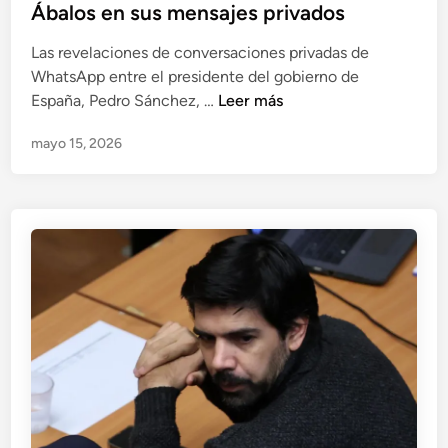
Ábalos en sus mensajes privados
i
c
g
i
Las revelaciones de conversaciones privadas de
u
ó
WhatsApp entre el presidente del gobierno de
e
n
L
España, Pedro Sánchez, …
Leer más
l
,
a
T
¿
mayo 15, 2026
v
e
s
e
l
e
r
l
d
d
a
e
a
d
b
d
o
i
e
l
l
r
a
i
a
a
t
c
c
a
a
u
l
r
s
a
a
a