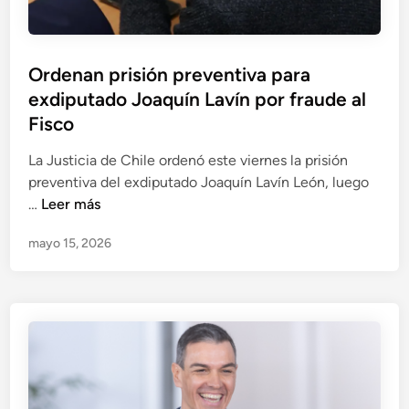
j
d
p
u
e
o
s
P
r
t
Ordenan prisión preventiva para
e
c
i
exdiputado Joaquín Lavín por fraude al
d
o
c
r
Fisco
r
i
o
r
a
La Justicia de Chile ordenó este viernes la prisión
S
u
?
preventiva del exdiputado Joaquín Lavín León, luego
á
p
O
…
Leer más
n
c
r
c
i
mayo 15, 2026
d
h
ó
e
e
n
n
z
d
a
y
e
n
Á
s
p
b
u
r
a
e
i
l