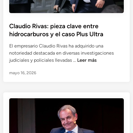
a
s
y
Claudio Rivas: pieza clave entre
c
hidrocarburos y el caso Plus Ultra
o
n
El empresario Claudio Rivas ha adquirido una
f
notoriedad destacada en diversas investigaciones
r
C
judiciales y policiales llevadas …
Leer más
o
l
n
mayo 16, 2026
a
t
u
a
d
c
i
i
o
ó
R
n
i
d
v
e
a