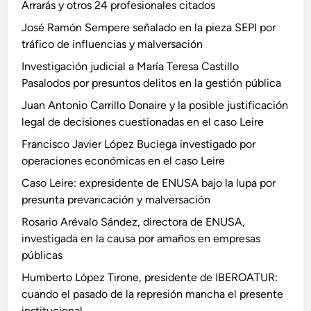
l
Arrarás y otros 24 profesionales citados
a
José Ramón Sempere señalado en la pieza SEPI por
d
tráfico de influencias y malversación
a
Investigación judicial a María Teresa Castillo
a
Pasalodos por presuntos delitos en la gestión pública
l
p
Juan Antonio Carrillo Donaire y la posible justificación
r
legal de decisiones cuestionadas en el caso Leire
e
Francisco Javier López Buciega investigado por
s
operaciones económicas en el caso Leire
i
Caso Leire: expresidente de ENUSA bajo la lupa por
d
presunta prevaricación y malversación
e
n
Rosario Arévalo Sández, directora de ENUSA,
t
investigada en la causa por amaños en empresas
e
públicas
S
Humberto López Tirone, presidente de IBEROATUR:
á
cuando el pasado de la represión mancha el presente
n
institucional