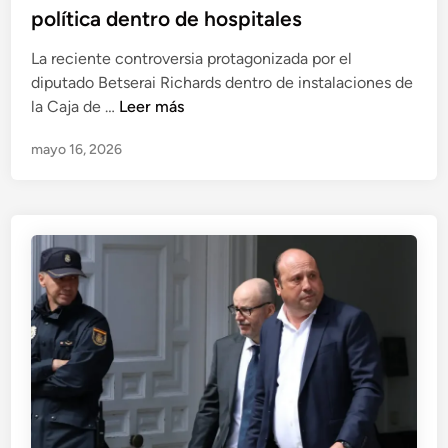
política dentro de hospitales
La reciente controversia protagonizada por el
diputado Betserai Richards dentro de instalaciones de
M
la Caja de …
Leer más
e
mayo 16, 2026
g
á
f
o
n
o
s
,
c
á
m
a
r