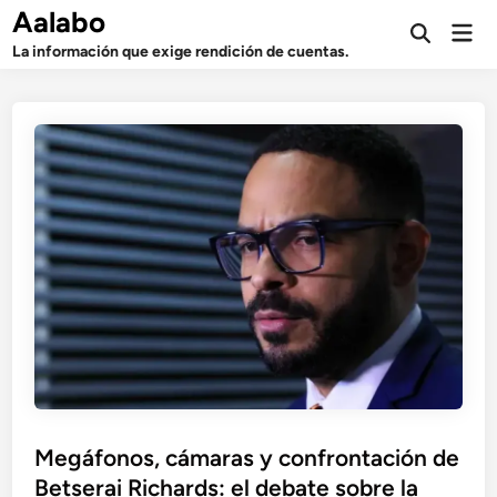
Saltar
Aalabo
Men
al
Abrir
prin
La información que exige rendición de cuentas.
búsqueda
contenido
Megáfonos, cámaras y confrontación de
Betserai Richards: el debate sobre la