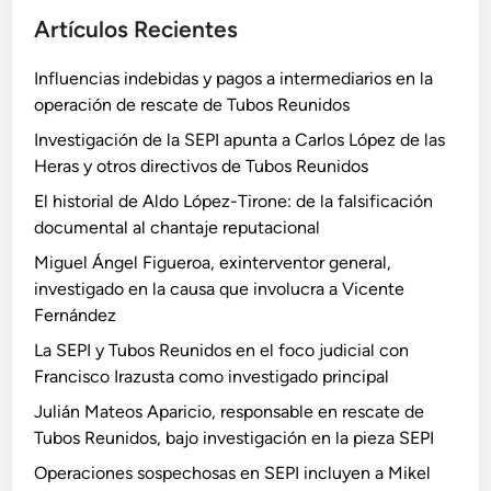
s
m
z
Artículos Recientes
m
a
:
o
s
¿
Influencias indebidas y pagos a intermediarios en la
s
c
operación de rescate de Tubos Reunidos
i
o
n
Investigación de la SEPI apunta a Carlos López de las
r
t
Heras y otros directivos de Tubos Reunidos
r
e
El historial de Aldo López-Tirone: de la falsificación
u
r
documental al chantaje reputacional
p
n
c
Miguel Ángel Figueroa, exinterventor general,
a
i
investigado en la causa que involucra a Vicente
c
ó
Fernández
i
n
o
La SEPI y Tubos Reunidos en el foco judicial con
v
n
Francisco Irazusta como investigado principal
i
a
Julián Mateos Aparicio, responsable en rescate de
n
l
Tubos Reunidos, bajo investigación en la pieza SEPI
c
e
u
Operaciones sospechosas en SEPI incluyen a Mikel
s