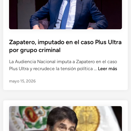
B
s
e
:
t
p
s
i
e
e
r
z
Zapatero, imputado en el caso Plus Ultra
a
a
por grupo criminal
i
c
R
l
La Audiencia Nacional imputa a Zapatero en el caso
i
Z
a
Plus Ultra y recrudece la tensión política …
Leer más
c
a
v
h
mayo 15, 2026
p
e
a
a
e
r
t
n
d
e
t
s
r
r
:
o
e
e
,
h
l