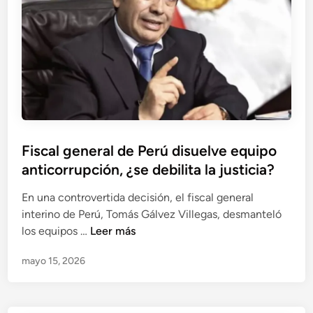
i
i
d
m
d
e
p
r
b
u
o
a
t
c
t
a
a
e
d
r
s
o
b
o
e
u
b
Fiscal general de Perú disuelve equipo
n
r
r
anticorrupción, ¿se debilita la justicia?
e
o
e
l
s
l
En una controvertida decisión, el fiscal general
c
y
a
interino de Perú, Tomás Gálvez Villegas, desmanteló
a
e
p
F
los equipos …
Leer más
s
l
o
i
o
c
l
mayo 15, 2026
s
P
a
í
c
l
s
t
a
u
o
i