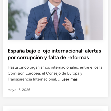
x
s
o
n
i
s
ú
ó
e
m
n
n
e
p
s
r
r
u
o
e
s
t
v
m
r
España bajo el ojo internacional: alertas
e
e
e
por corrupción y falta de reformas
n
n
s
t
s
Hasta cinco organismos internacionales, entre ellos la
i
a
Comisión Europea, el Consejo de Europa y
v
j
E
Transparencia Internacional, …
Leer más
a
e
s
p
s
mayo 15, 2026
p
a
p
a
r
r
ñ
a
i
a
e